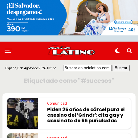
España, 8 de Agosto de 2026 13:16h
Etiquetado como "#sucesos"
Comunidad
Piden 25 años de cárcel para el
asesino del ‘Grindr’: cita gay y
asesinato de 65 puñaladas