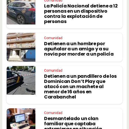
Comunidad
La Policía Nacional detiene a 12
personas en un dispositivo
contra la explotación de
personas
Comunidad
Detienen a un hombre por
apuñalar a un amigo y a su
novia por morder a un policía
Comunidad
Detienen a un pandillero de los
Dominican Don’t Play que
atacó con un machete al
menor de 16 años en
Carabanchel
Comunidad
Desmantelado un clan
familiar que captaba
extranjeras en situación