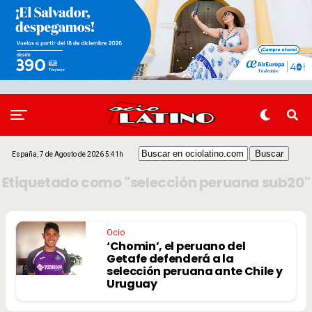
España, 7 de Agosto de 2026 5:41h
Etiquetado como "selección peruana sub20"
Ocio
‘Chomin’, el peruano del
Getafe defenderá a la
selección peruana ante Chile y
Uruguay