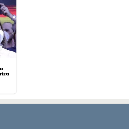
 a
riza