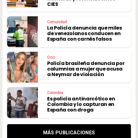
CIES
Comunidad
La Policía denuncia que miles
de venezolanos conducen en
España con carnés falsos
Ocio
Policía brasileña denuncia por
calumnias a mujer que acusa
a Neymar de violación
Colombia
Es policía antinarcótico en
Colombia y lo capturan en
España con droga
MÁS PUBLICACIONES