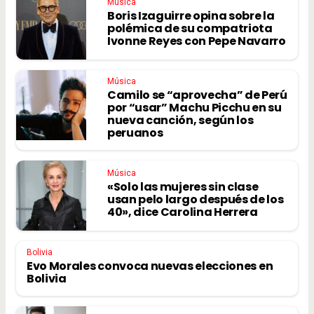
Música
Boris Izaguirre opina sobre la
polémica de su compatriota
Ivonne Reyes con Pepe Navarro
Música
Camilo se “aprovecha” de Perú
por “usar” Machu Picchu en su
nueva canción, según los
peruanos
Música
«Solo las mujeres sin clase
usan pelo largo después de los
40», dice Carolina Herrera
Bolivia
Evo Morales convoca nuevas elecciones en
Bolivia