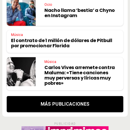
Ocio
Nacho llama ‘bestia’ a Chyno
en Instagram
Música
El contrato de 1 millón de dólares de Pitbull
por promocionar Florida
Música
Carlos Vives arremete contra
Maluma: «Tiene canciones
muy perversas y líricas muy
pobres»
MÁS PUBLICACIONES
PUBLICIDAD