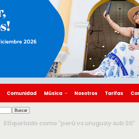
Comunidad
Música
Nosotros
Tarifas
Co
Etiquetado como "perú vs uruguay sub 20"