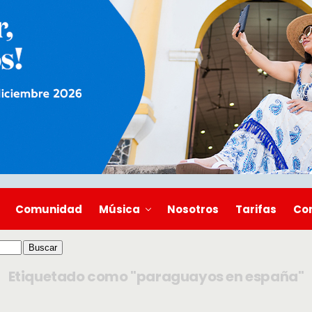
Comunidad
Música
Nosotros
Tarifas
Co
Etiquetado como "paraguayos en españa"