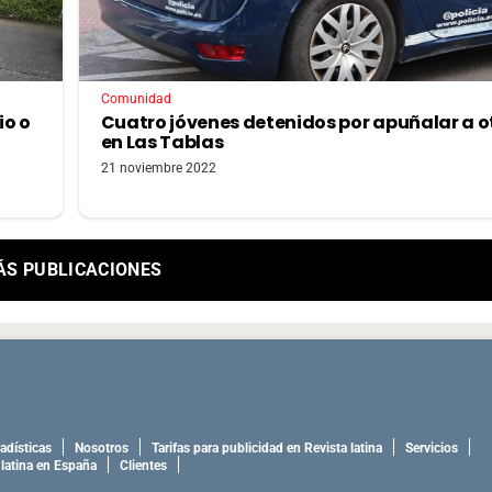
Comunidad
io o
Cuatro jóvenes detenidos por apuñalar a o
en Las Tablas
21 noviembre 2022
ÁS PUBLICACIONES
adísticas
Nosotros
Tarifas para publicidad en Revista latina
Servicios
 latina en España
Clientes