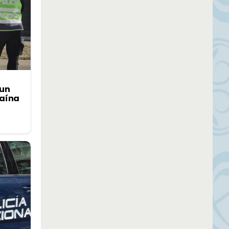
 un
caína