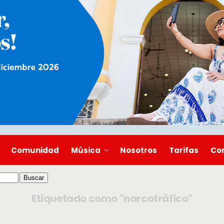
Comunidad
Música
Nosotros
Tarifas
Co
Etiquetado como "narcotráfico"