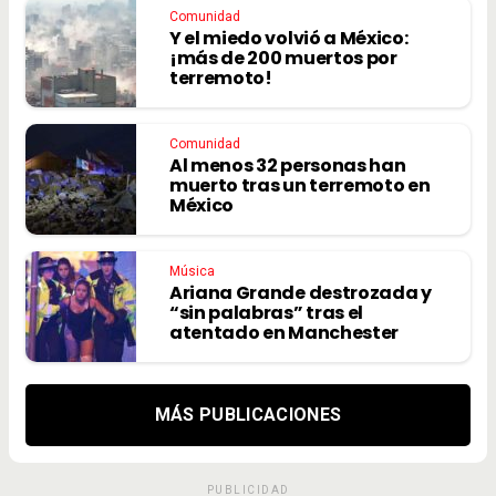
Comunidad
Y el miedo volvió a México:
¡más de 200 muertos por
terremoto!
Comunidad
Al menos 32 personas han
muerto tras un terremoto en
México
Música
Ariana Grande destrozada y
“sin palabras” tras el
atentado en Manchester
MÁS PUBLICACIONES
PUBLICIDAD