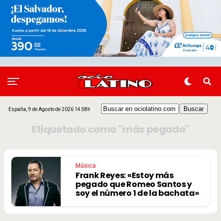
España, 9 de Agosto de 2026 14:58h
Etiquetado como "más pegado"
Música
Frank Reyes: «Estoy más
pegado que Romeo Santos y
soy el número 1 de la bachata»