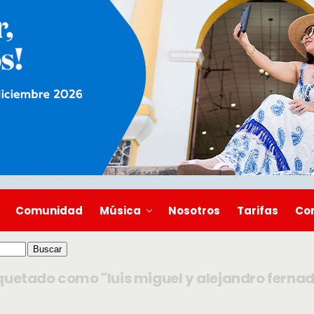
Comunidad
Música
Nosotros
Tarifas
Co
quetado como "luis miguel y alejandro ferna