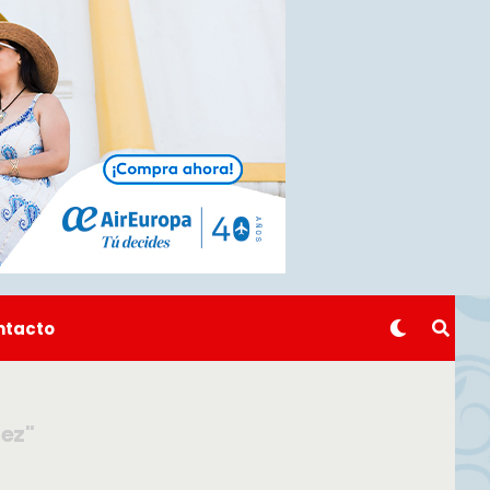
ntacto
dez"