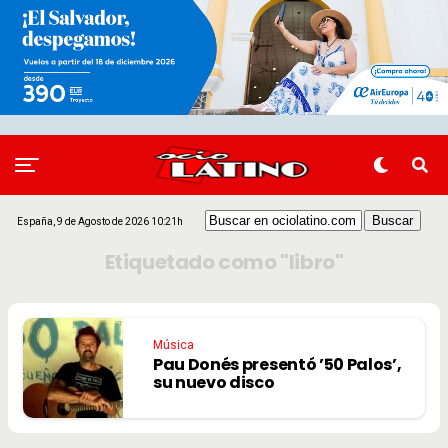
España, 9 de Agosto de 2026 10:21h
Etiquetado como "libro"
Música
Pau Donés presentó ’50 Palos’,
su nuevo disco