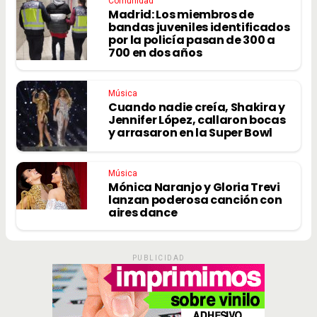
Comunidad
Madrid: Los miembros de
bandas juveniles identificados
por la policía pasan de 300 a
700 en dos años
Música
Cuando nadie creía, Shakira y
Jennifer López, callaron bocas
y arrasaron en la Super Bowl
Música
Mónica Naranjo y Gloria Trevi
lanzan poderosa canción con
aires dance
PUBLICIDAD