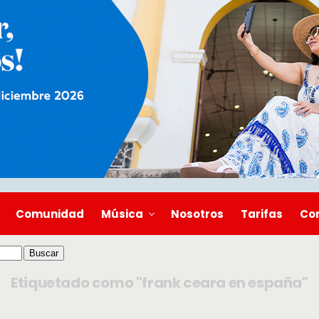
Comunidad
Música
Nosotros
Tarifas
Co
Etiquetado como "frank ceara en españa"