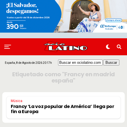
España, 8 de Agosto de 2026 20:17h
Etiquetado como "Francy en madrid
españa"
Música
Francy ‘La voz popular de América’ llega por
fin a Europa