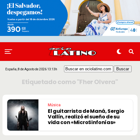
España, 8 de Agosto de 2026 13:13h
Etiquetado como "Fher Olvera"
Música
El guitarrista de Maná, Sergio
Vallín, realizó el sueño de su
vida con «MicroSinfonías»