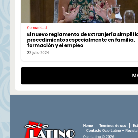
Comunidad
El nuevo reglamento de Extranjería simplifi
procedimientos especialmente en familia,
formación y el empleo
22 julio 2024
M
Home
Términos de uso
Est
Contacto Ocio Latino – Revista
OcioLatino © 2026