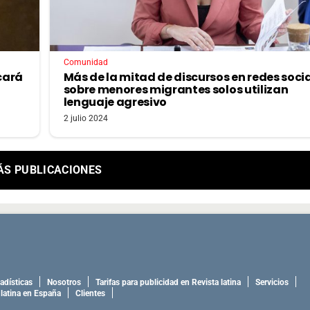
Comunidad
cará
Más de la mitad de discursos en redes soci
sobre menores migrantes solos utilizan
lenguaje agresivo
2 julio 2024
ÁS PUBLICACIONES
adísticas
Nosotros
Tarifas para publicidad en Revista latina
Servicios
 latina en España
Clientes