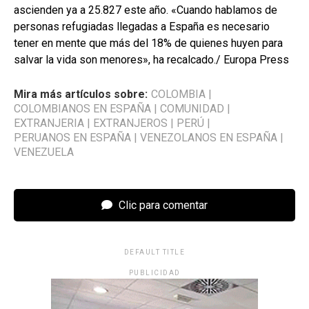
ascienden ya a 25.827 este año. «Cuando hablamos de
personas refugiadas llegadas a España es necesario
tener en mente que más del 18% de quienes huyen para
salvar la vida son menores», ha recalcado./ Europa Press
Mira más artículos sobre:
COLOMBIA
|
COLOMBIANOS EN ESPAÑA
|
COMUNIDAD
|
EXTRANJERIA
|
EXTRANJEROS
|
PERÚ
|
PERUANOS EN ESPAÑA
|
VENEZOLANOS EN ESPAÑA
|
VENEZUELA
Clic para comentar
DEFAULT TITLE
PUBLICIDAD