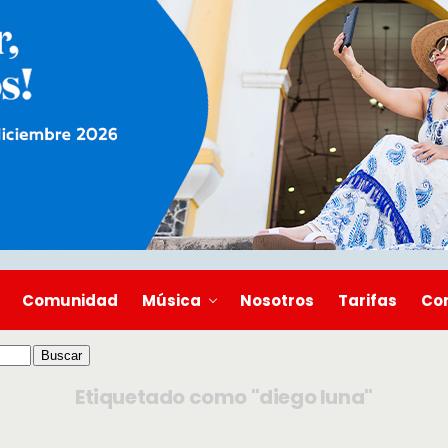
Comunidad
Música
Nosotros
Tarifas
Co
Etiquetado como "diego luna"