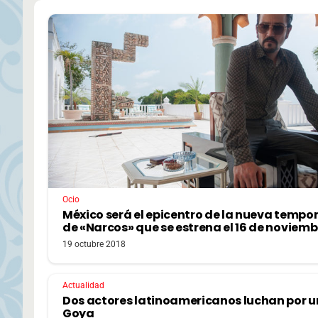
Ocio
México será el epicentro de la nueva temp
de «Narcos» que se estrena el 16 de noviemb
19 octubre 2018
Actualidad
Dos actores latinoamericanos luchan por u
Goya