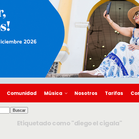
Comunidad
Música
Nosotros
Tarifas
Co
Etiquetado como "diego el cigala"