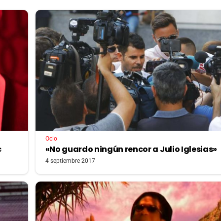
Ocio
c
«No guardo ningún rencor a Julio Iglesias»
4 septiembre 2017