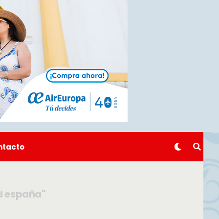
ntacto
d españa"