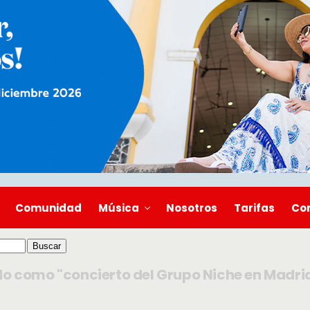
Comunidad
Música
Nosotros
Tarifas
Co
do como "concierto del Grupo Niche en Madri