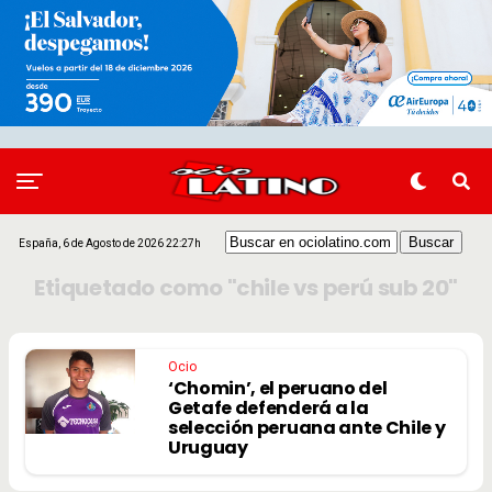
España, 6 de Agosto de 2026 22:27h
Etiquetado como "chile vs perú sub 20"
Ocio
‘Chomin’, el peruano del
Getafe defenderá a la
selección peruana ante Chile y
Uruguay