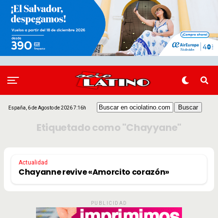
España, 6 de Agosto de 2026 7:16h
Etiquetado como "Chayyane"
Actualidad
Chayanne revive «Amorcito corazón»
PUBLICIDAD