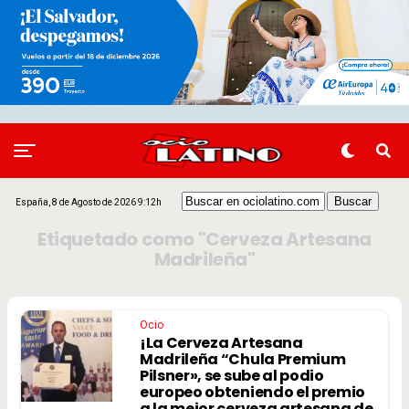
España, 8 de Agosto de 2026 9:12h
Etiquetado como "Cerveza Artesana
Madrileña"
Ocio
¡La Cerveza Artesana
Madrileña “Chula Premium
Pilsner», se sube al podio
europeo obteniendo el premio
a la mejor cerveza artesana de