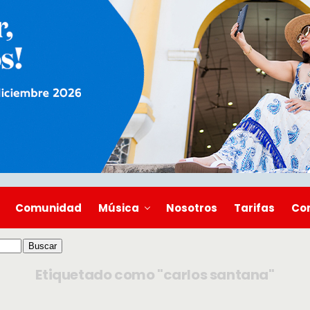
Comunidad
Música
Nosotros
Tarifas
Co
Etiquetado como "carlos santana"