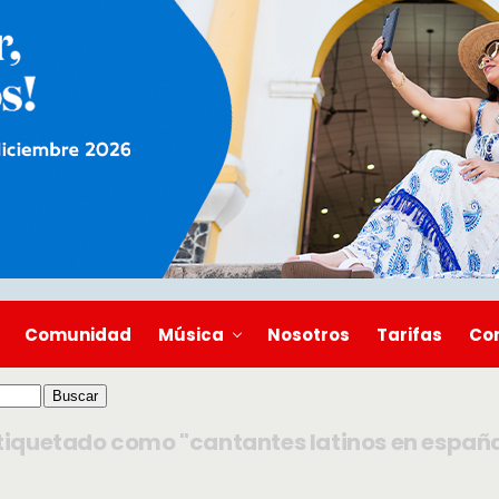
Comunidad
Música
Nosotros
Tarifas
Co
tiquetado como "cantantes latinos en españ