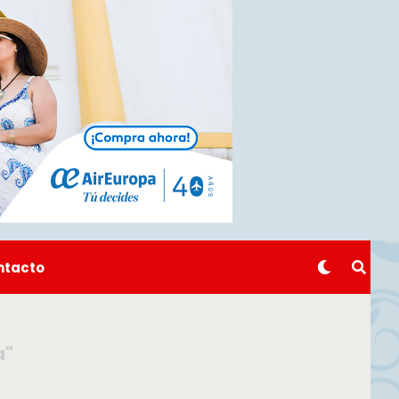
ntacto
a"