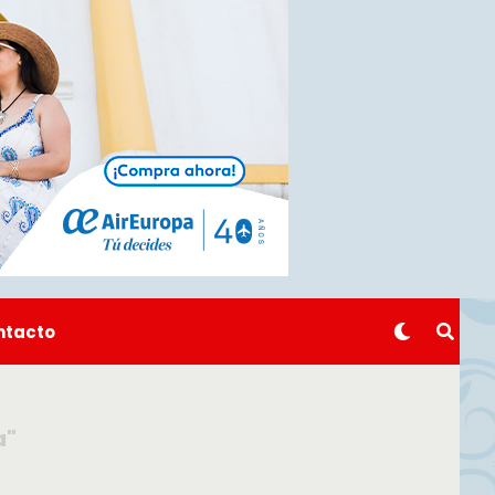
ntacto
a"