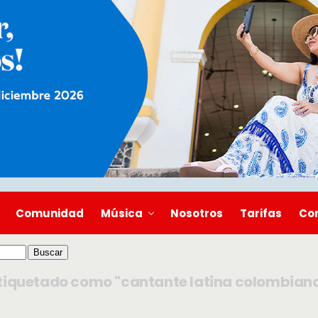
Comunidad
Música
Nosotros
Tarifas
Co
tiquetado como "cantante latina colombian