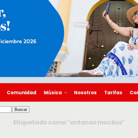
Comunidad
Música
Nosotros
Tarifas
Co
Etiquetado como "antanas mockus"