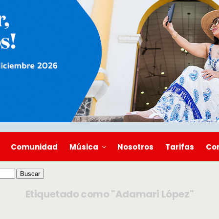
Comunidad
Música
Nosotros
Tarifas
Co
Etiquetado como "Adamari López"