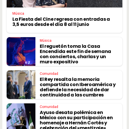
Música
La Fiesta del Cine regresa con entradas a
3,5 euros desde el día 8 al 11 junio
Música
El reguetón toma la Casa
Encendida este fin de semana
con conciertos, charlas y un
muro expositivo
Comunidad
El Rey resalta la memoria
compartida con Iberoamérica y
defiende la necesidad de dar
continuidad a las cumbres
Comunidad
Ayuso desata polémica en
México con su participación en
homenaje a Hernán Cortés y
celebración del «mestizaje»