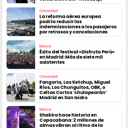
Comunidad
La reforma aérea europea
podría reducir las
indemnizaciones a los pasajeros
por retrasos y cancelaciones
Música
Éxito del festival «Disfruta Perú»
en Madrid: Más de siete mil
asistentes
Comunidad
Fangoria, Las Ketchup, Miguel
Ríos, Los Chunguitos, OBK, o
Celtas Cortos ‘chulapearán’
Madrid en San Isidro
Música
Shakira hace historia en
Copacabana: 2 millones de
almas vibran al ritmo de la