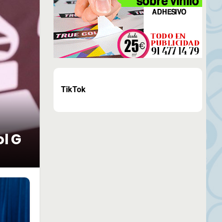
TikTok
ol G