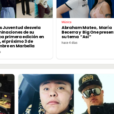
Música
s Juventud desvela
Abraham Mateo, María
minaciones de su
Becerra y Big One prese
ca primera edición en
su tema “Así”
 el próximo 3 de
hace 4 días
mbre en Marbella
s