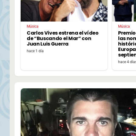
Música
Música
Carlos Vives estrena el vídeo
Premio
de “Buscando el Mar” con
las no
Juan Luis Guerra
históri
Europa,
hace 1 día
septie
hace 4 día