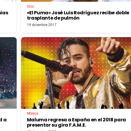
Ocio
sias
«El Puma» José Luis Rodríguez recibe doble
trasplante de pulmón
19 diciembre 2017
Música
d a
Maluma regresa a España en el 2018 para
presentar su gira F.A.M.E.