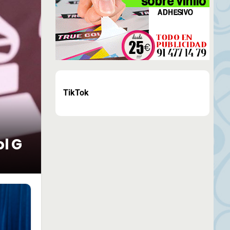
TikTok
ol G