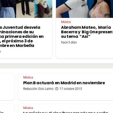
Música
s Juventud desvela
Abraham Mateo, María
minaciones de su
Becerra y Big One prese
ca primera edición en
su tema “Así”
 el próximo 3 de
hace 5 días
mbre en Marbella
s
Música
Plan B actuará en Madrid en noviembre
Redacción Ocio Latino
17 octubre 2015
Música