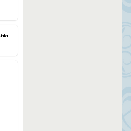
mbia.