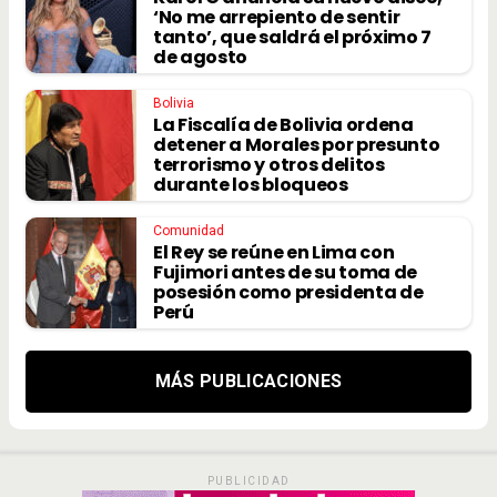
‘No me arrepiento de sentir
tanto’, que saldrá el próximo 7
de agosto
Bolivia
La Fiscalía de Bolivia ordena
detener a Morales por presunto
terrorismo y otros delitos
durante los bloqueos
Comunidad
El Rey se reúne en Lima con
Fujimori antes de su toma de
posesión como presidenta de
Perú
MÁS PUBLICACIONES
PUBLICIDAD