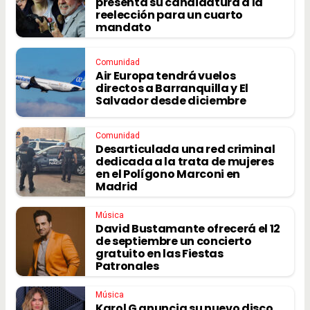
presenta su candidatura a la
reelección para un cuarto
mandato
Comunidad
Air Europa tendrá vuelos
directos a Barranquilla y El
Salvador desde diciembre
Comunidad
Desarticulada una red criminal
dedicada a la trata de mujeres
en el Polígono Marconi en
Madrid
Música
David Bustamante ofrecerá el 12
de septiembre un concierto
gratuito en las Fiestas
Patronales
Música
Karol G anuncia su nuevo disco,