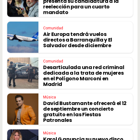
presenta su candidatura a la
reelección para un cuarto
mandato
Comunidad
Air Europa tendrá vuelos
directos a Barranquilla y El
Salvador desde diciembre
Comunidad
Desarticulada una red criminal
dedicada a la trata de mujeres
en el Polígono Marconi en
Madrid
Música
David Bustamante ofrecerá el 12
de septiembre un concierto
gratuito en las Fiestas
Patronales
Música
Karol G anuncia su nuevo disco,