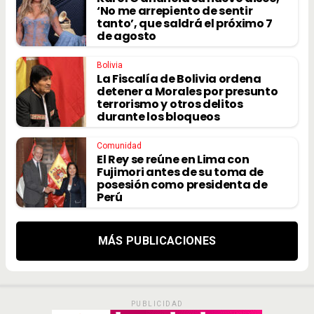
‘No me arrepiento de sentir
tanto’, que saldrá el próximo 7
de agosto
Bolivia
La Fiscalía de Bolivia ordena
detener a Morales por presunto
terrorismo y otros delitos
durante los bloqueos
Comunidad
El Rey se reúne en Lima con
Fujimori antes de su toma de
posesión como presidenta de
Perú
MÁS PUBLICACIONES
PUBLICIDAD