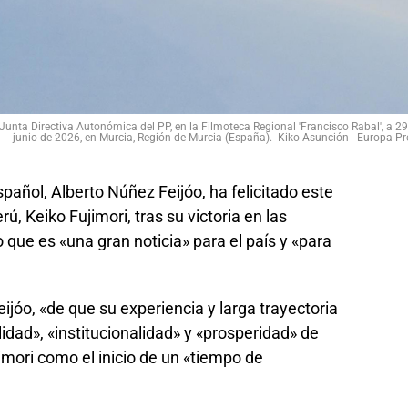
a Junta Directiva Autonómica del PP, en la Filmoteca Regional 'Francisco Rabal', a 2
junio de 2026, en Murcia, Región de Murcia (España).- Kiko Asunción - Europa Pr
spañol, Alberto Núñez Feijóo, ha felicitado este
ú, Keiko Fujimori, tras su victoria en las
 que es «una gran noticia» para el país y «para
ijóo, «de que su experiencia y larga trayectoria
lidad», «institucionalidad» y «prosperidad» de
jimori como el inicio de un «tiempo de