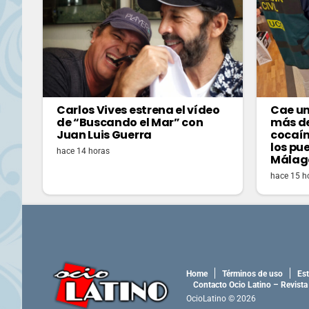
Carlos Vives estrena el vídeo
Cae un
de “Buscando el Mar” con
más de
Juan Luis Guerra
cocaín
los pu
hace 14 horas
Málag
hace 15 h
Home
Términos de uso
Est
Contacto Ocio Latino – Revista
OcioLatino © 2026