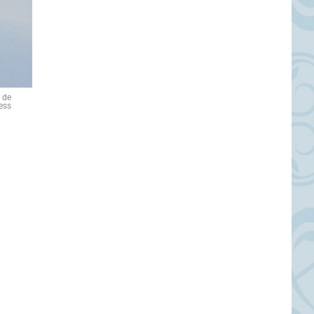
9 de
ess