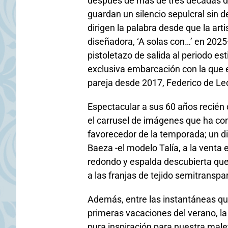
después de más de tres décadas d
guardan un silencio sepulcral sin d
dirigen la palabra desde que la art
diseñadora, ‘A solas con…’ en 2025-,
pistoletazo de salida al periodo e
exclusiva embarcación con la que e
pareja desde 2017, Federico de Le
Espectacular a sus 60 años recién
el carrusel de imágenes que ha c
favorecedor de la temporada; un d
Baeza -el modelo Talía, a la venta 
redondo y espalda descubierta que s
a las franjas de tejido semitranspa
Además, entre las instantáneas qu
primeras vacaciones del verano, la
pura inspiración para nuestra male