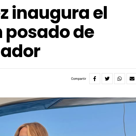
 inaugura el
n posado de
ñador
Compartir