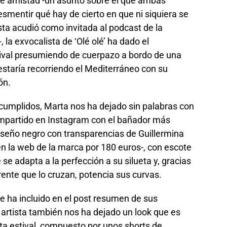
e amistad -un asunto sobre el que ambas
esmentir qué hay de cierto en que ni siquiera se
ista acudió como invitada al podcast de la
 la exvocalista de ‘Olé olé’ ha dado el
stival presumiendo de cuerpazo a bordo de una
staría recorriendo el Mediterráneo con su
ón.
 cumplidos, Marta nos ha dejado sin palabras con
ompartido en Instagram con el bañador más
iseño negro con transparencias de Guillermina
en la web de la marca por 180 euros-, con escote
e adapta a la perfección a su silueta y, gracias
rente que lo cruzan, potencia sus curvas.
e ha incluido en el post resumen de sus
 artista también nos ha dejado un look que es
ta estival, compuesto por unos shorts de