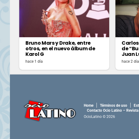
Bruno Mars y Drake, entre
Carlos
otros, en el nuevo álbum de
de “Bu
Karol G
Juan L
hace 1 día
hace 2 dí
Home
Términos de uso
Est
Contacto Ocio Latino – Revista
OcioLatino © 2026