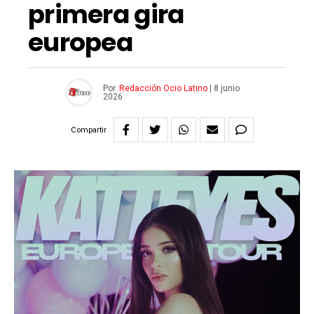
primera gira
europea
Por
Redacción Ocio Latino
|
8 junio
2026
Compartir