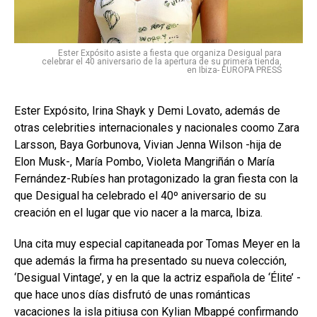
Ester Expósito asiste a fiesta que organiza Desigual para
celebrar el 40 aniversario de la apertura de su primera tienda,
en Ibiza- EUROPA PRESS
Ester Expósito, Irina Shayk y Demi Lovato, además de
otras celebrities internacionales y nacionales coomo Zara
Larsson, Baya Gorbunova, Vivian Jenna Wilson -hija de
Elon Musk-, María Pombo, Violeta Mangriñán o María
Fernández-Rubíes han protagonizado la gran fiesta con la
que Desigual ha celebrado el 40º aniversario de su
creación en el lugar que vio nacer a la marca, Ibiza.
Una cita muy especial capitaneada por Tomas Meyer en la
que además la firma ha presentado su nueva colección,
‘Desigual Vintage’, y en la que la actriz española de ‘Élite’ -
que hace unos días disfrutó de unas románticas
vacaciones la isla pitiusa con Kylian Mbappé confirmando