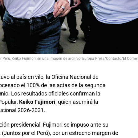
ir Perú, Keiko Fujimori, en una imagen de archivo- Europa Press/Contacto/El Comer
vo al país en vilo, la Oficina Nacional de
ocesado el 100% de las actas de la segunda
nio. Los resultados oficiales confirman la
Popular,
Keiko Fujimori
, quien asumirá la
tucional 2026-2031.
ción presidencial, Fujimori se impuso ante su
z (Juntos por el Perú), por un estrecho margen de