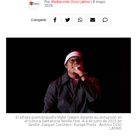
Por
Redacción Ocio Latino
|
8 mayo
2026
Compartir
El artista puertorriqueño Myke Towers durante su actuación en
el Icónica Santalucía Sevilla Fest. A 4 de junio de 2025 en
Sevilla- Joaquin Corchero - Europa Press - Archivo OCIO
LATINO