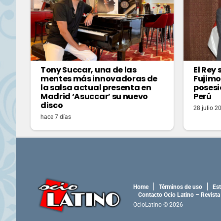
Tony Succar, una de las
El Rey
mentes más innovadoras de
Fujimo
la salsa actual presenta en
posesi
Madrid ‘Asuccar’ su nuevo
Perú
disco
28 julio 2
hace 7 días
Home
Términos de uso
Est
Contacto Ocio Latino – Revista
OcioLatino © 2026