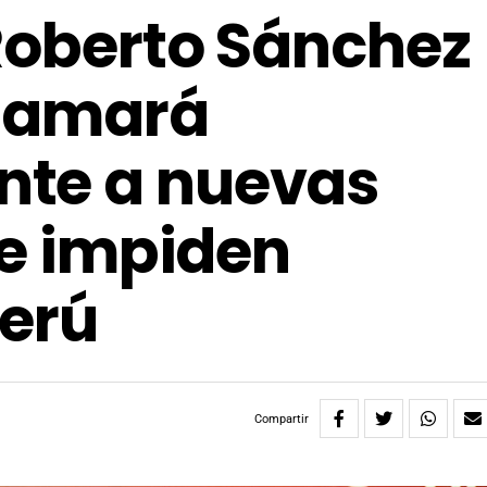
Roberto Sánchez
llamará
te a nuevas
le impiden
Perú
Compartir