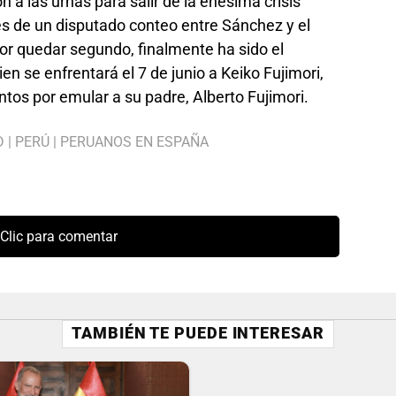
n a las urnas para salir de la enésima crisis
és de un disputado conteo entre Sánchez y el
or quedar segundo, finalmente ha sido el
en se enfrentará el 7 de junio a Keiko Fujimori,
ntos por emular a su padre, Alberto Fujimori.
D
|
PERÚ
|
PERUANOS EN ESPAÑA
Clic para comentar
TAMBIÉN TE PUEDE INTERESAR