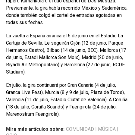
rapero Kamankola o el dúo español de DJs Mestiza.
Previamente, la gira había recorrido México y Sudamérica,
donde también colgó el cartel de entradas agotadas en
todas sus fechas.
La vuelta a España arranca el 6 de junio en el Estadio La
Cartuja de Sevilla. Le seguirán Gijón (12 de junio, Parque
Hermanos Castro), Bilbao (14 de junio, BEC), Mallorca (17
de junio, Estadi Mallorca Son Moix), Madrid (20 de junio,
Riyadh Air Metropolitano) y Barcelona (27 de junio, RCDE
Stadium).
En julio, la gira continuará por Gran Canaria (4 de julio,
Granca Live Fest), Murcia (8 y 9 de julio, Plaza de Toros),
Valencia (11 de julio, Estadio Ciutat de València), A Coruña
(18 de julio, Coruña Sounds) y Fuengirola (24 de julio,
Marenostrum Fuengirola).
Mira más artículos sobre:
COMUNIDAD
|
MÚSICA
|