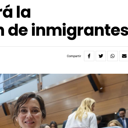
á la
n de inmigrante
Compartir