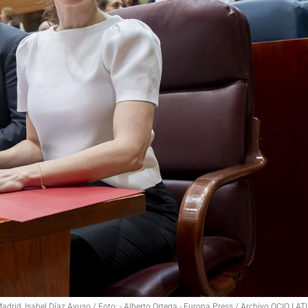
drid, Isabel Díaz Ayuso / Foto: - Alberto Ortega - Europa Press / Archivo OCIO LAT