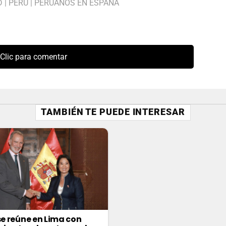
D
|
PERÚ
|
PERUANOS EN ESPAÑA
Clic para comentar
TAMBIÉN TE PUEDE INTERESAR
 se reúne en Lima con