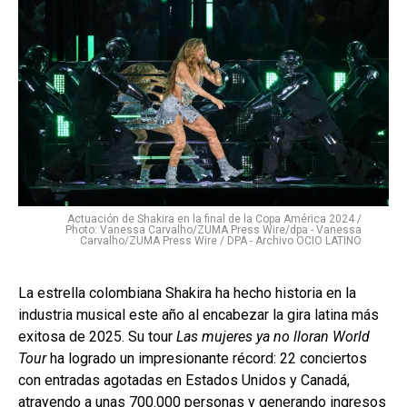
Actuación de Shakira en la final de la Copa América 2024 /
Photo: Vanessa Carvalho/ZUMA Press Wire/dpa - Vanessa
Carvalho/ZUMA Press Wire / DPA - Archivo OCIO LATINO
La estrella colombiana Shakira ha hecho historia en la
industria musical este año al encabezar la gira latina más
exitosa de 2025. Su tour
Las mujeres ya no lloran World
Tour
ha logrado un impresionante récord: 22 conciertos
con entradas agotadas en Estados Unidos y Canadá,
atrayendo a unas 700.000 personas y generando ingresos