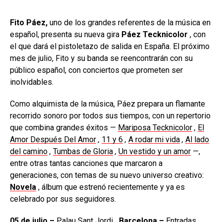
Fito Páez,
uno de los grandes referentes de la música en
español, presenta su nueva gira
Páez Tecknicolor
, con
el que dará el pistoletazo de salida en España. El próximo
mes de julio,
Fito y su banda se reencontrarán con su
público español, con conciertos que prometen ser
inolvidables.
Como alquimista de la música, Páez prepara un flamante
recorrido sonoro por todos sus tiempos, con un repertorio
que combina grandes éxitos —
Mariposa Tecknicolor
,
El
Amor Después Del Amor
,
11 y 6
,
A rodar mi vida
,
Al lado
del camino
,
Tumbas de Gloria
,
Un vestido y un amor
—,
entre otras tantas canciones que marcaron a
generaciones, con temas de su nuevo universo creativo:
Novela
, álbum que estrenó recientemente y ya es
celebrado por sus seguidores.
05 de julio –
Palau Sant Jordi
, Barcelona –
Entradas