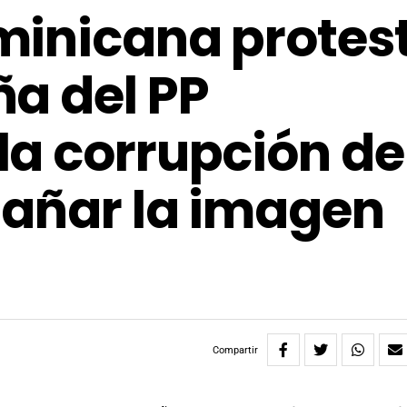
minicana protes
a del PP
a corrupción de
dañar la imagen
Compartir