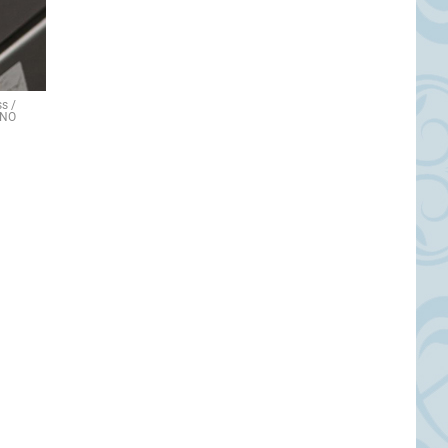
s /
INO