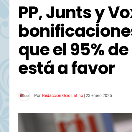
PP, Junts y V
bonificaciones
que el 95% de
está a favor
Por
Redacción Ocio Latino
|
23 enero 2025