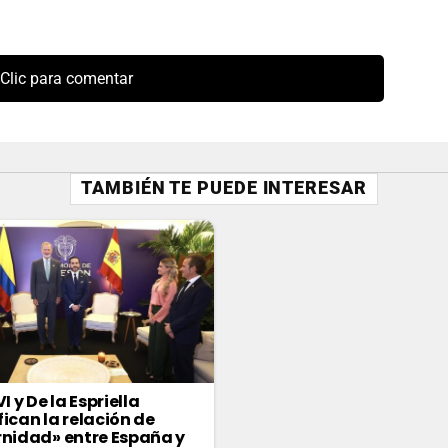
Clic para comentar
TAMBIÉN TE PUEDE INTERESAR
VI y De la Espriella
fican la relación de
rnidad» entre España y