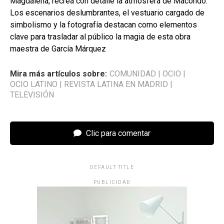
Magdalena, recrea con detalle la atmósfera de Macondo.
Los escenarios deslumbrantes, el vestuario cargado de
simbolismo y la fotografía destacan como elementos
clave para trasladar al público la magia de esta obra
maestra de García Márquez
Mira más artículos sobre:
COMUNIDAD
|
OCIO
|
OCIO LATINO
|
REVISTA LATINA EN MADRID
|
TELEVISIÓN
Clic para comentar
DEFAULT TITLE
PUBLICIDAD